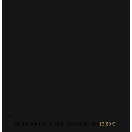
Salchichón Ibérico Cular Bellota
Desde:
13,80
€