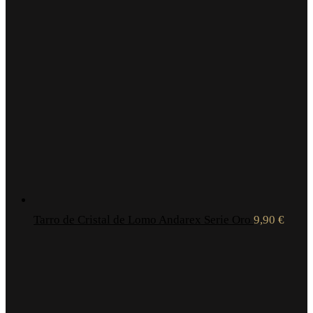
Tarro de Cristal de Lomo Andarex Serie Oro
9,90
€