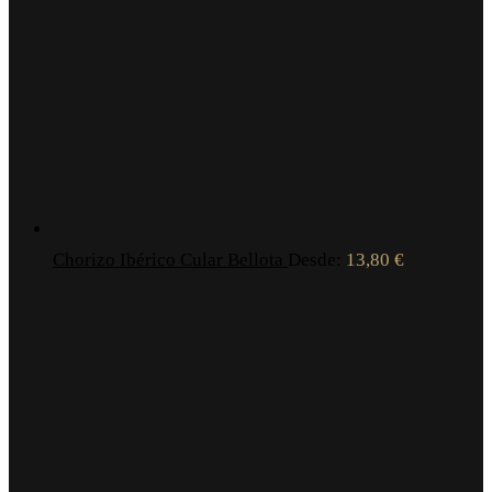
Chorizo Ibérico Cular Bellota
Desde:
13,80
€