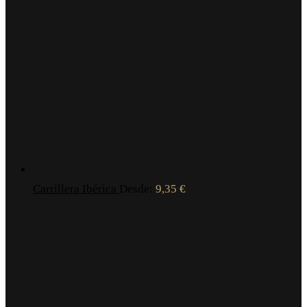
Carrillera Ibérica
Desde:
9,35
€