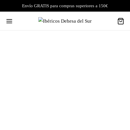
Envío GRATIS para compras superiores a 150€
Tarjeta Regalo Dehesa del Sur
De:
Para: