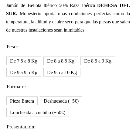
Jamón de Bellota Ibérico 50% Raza Ibérica
D
EHESA
DEL
S
UR.
Monesterio aporta unas condiciones perfectas como la
temperatura, la altitud y el aire seco para que las piezas que salen
de nuestras instalaciones sean inimitables.
Peso:
De 7.5 a 8 Kg
De 8 a 8.5 Kg
De 8.5 a 9 Kg
De 9 a 9.5 Kg
De 9.5 a 10 Kg
Formato:
Pieza Entera
Deshuesada (+5€)
Loncheada a cuchillo (+50€)
Presentación: