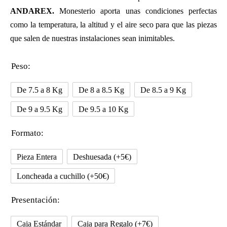
ANDAREX.
Monesterio aporta unas condiciones perfectas
como la temperatura, la altitud y el aire seco para que las piezas
que salen de nuestras instalaciones sean inimitables.
Peso:
De 7.5 a 8 Kg
De 8 a 8.5 Kg
De 8.5 a 9 Kg
De 9 a 9.5 Kg
De 9.5 a 10 Kg
Formato:
Pieza Entera
Deshuesada (+5€)
Loncheada a cuchillo (+50€)
Presentación:
Caja Estándar
Caja para Regalo (+7€)