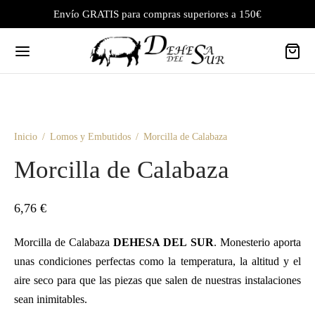
Envío GRATIS para compras superiores a 150€
Inicio
/
Lomos y Embutidos
/
Morcilla de Calabaza
Morcilla de Calabaza
6,76
€
Morcilla de Calabaza
D
EHESA
DEL
S
UR
. Monesterio aporta
unas condiciones perfectas como la temperatura, la altitud y el
aire seco para que las piezas que salen de nuestras instalaciones
sean inimitables.