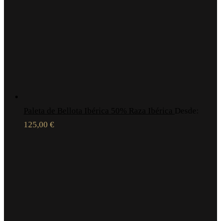
Paleta de Bellota Ibérica 50% Raza Ibérica
Desde:
125,00
€