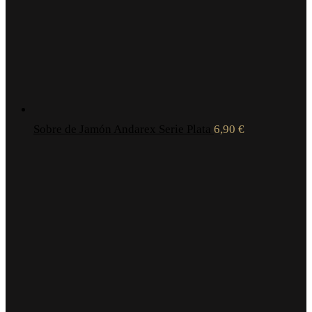
Sobre de Jamón Andarex Serie Plata
6,90
€