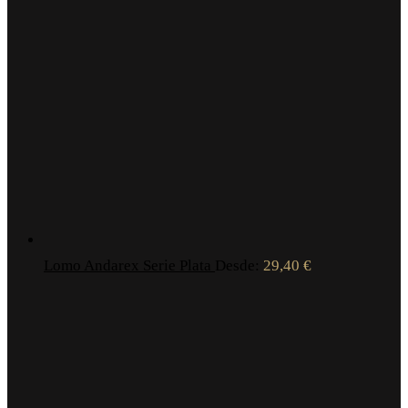
Lomo Andarex Serie Plata
Desde:
29,40
€