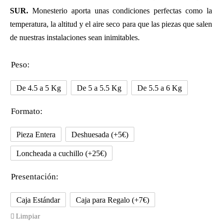
S
UR.
Monesterio aporta unas condiciones perfectas como la
temperatura, la altitud y el aire seco para que las piezas que salen
de nuestras instalaciones sean inimitables.
Peso:
De 4.5 a 5 Kg
De 5 a 5.5 Kg
De 5.5 a 6 Kg
Formato:
Pieza Entera
Deshuesada (+5€)
Loncheada a cuchillo (+25€)
Presentación:
Caja Estándar
Caja para Regalo (+7€)
Limpiar