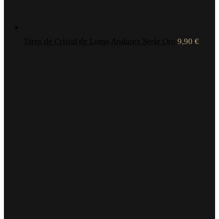
Tarro de Cristal de Lomo Andarex Serie Oro
9,90
€