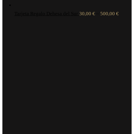
Tarjeta Regalo Dehesa del Sur
30,00
€
–
500,00
€