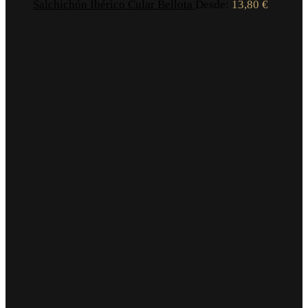
Salchichón Ibérico Cular Bellota
Desde:
13,80
€