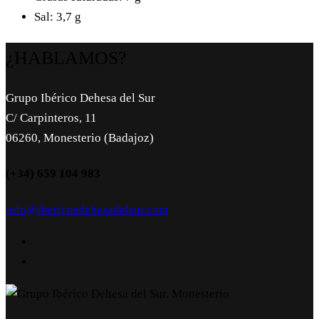
Sal: 3,7 g
¿HABLAMOS?
Grupo Ibérico Dehesa del Sur
C/ Carpinteros, 11
06260, Monesterio (Badajoz)
(+34) 659 104 983
info@ibericosdehesadelsur.com